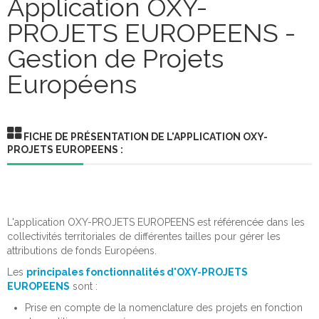
Application OXY-
PROJETS EUROPEENS -
Gestion des Actes
Gestion de Projets
Gestion de Courrier
Européens
Gestion des Contacts
Gestion des Emplois
FICHE DE PRÉSENTATION DE L'APPLICATION OXY-
Gestion des Logements
PROJETS EUROPEENS :
Gestion des Droits de Place / de Voirie
Gestion des Etablissements Recevant du Public
L'application OXY-PROJETS EUROPEENS est référencée dans les
Gestion Qualité
collectivités territoriales de différentes tailles pour gérer les
attributions de fonds Européens.
Gestion de Projets Européens
Les
principales fonctionnalités d'OXY-PROJETS
Gestion des Réunions de Transports
EUROPEENS
sont :
Prise en compte de la nomenclature des projets en fonction
Gestion des Désignations