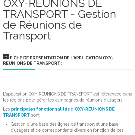
OXY-REUNIONS DE
TRANSPORT - Gestion
Gestion des Actes
de Réunions de
Gestion de Courrier
Transport
Gestion des Contacts
Gestion des Emplois
FICHE DE PRÉSENTATION DE L'APPLICATION OXY-
Gestion des Logements
REUNIONS DE TRANSPORT :
Gestion des Droits de Place / de Voirie
Gestion des Etablissements Recevant du Public
L'application OXY-REUNIONS DE TRANSPORT est référencée dans
Gestion Qualité
les régions pour gérer les campagnes de réunions d'usagers.
Gestion de Projets Européens
Les
principales fonctionnalités d'OXY-REUNIONS DE
TRANSPORT
sont :
Gestion des Réunions de Transports
Gestion d'une base des lignes de transport et une base
d'usagers et de correspondants divers en fonction de ces
Gestion des Désignations